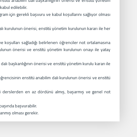
stitü anabilim dalı başkanlığının önerisi ve enstitü yönetim
abul edilebilir.
gram için gerekli başvuru ve kabul koşullarını sağlıyor olması
lı kurulunun önerisi, enstitü yönetim kurulunun kararı ile her
ve koşulları sağladığı belirlenen öğrenciler not ortalamasına
rulunun önerisi ve enstitü yönetim kurulunun onayı ile yatay
m dalı başkanlığının önerisi ve enstitü yönetim kurulu kararı ile
 öğrencisinin enstitü anabilim dalı kurulunun önerisi ve enstitü
ili derslerden en az dördünü almış, başarmış ve genel not
 başında başvurabilir.
lanmış olması gerekir.