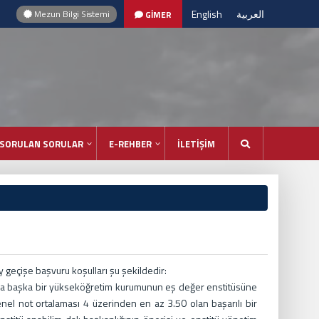
English
العربية
Mezun Bilgi Sistemi
GİMER
 SORULAN SORULAR
E-REHBER
İLETİŞİM
 geçişe başvuru koşulları şu şekildedir:
veya başka bir yükseköğretim kurumunun eş değer enstitüsüne
enel not ortalaması 4 üzerinden en az 3.50 olan başarılı bir