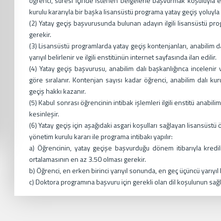
öğrenci, süresi içinde istenen belgelerle başvurmak koşuluyla en
kurulu kararıyla bir başka lisansüstü programa yatay geçiş yoluyla k
(2) Yatay geçiş başvurusunda bulunan adayın ilgili lisansüstü pro
gerekir.
(3) Lisansüstü programlarda yatay geçiş kontenjanları, anabilim da
yarıyıl belirlenir ve ilgili enstitünün internet sayfasında ilan edilir.
(4) Yatay geçiş başvurusu, anabilim dalı başkanlığınca incelenir 
göre sıralanır. Kontenjan sayısı kadar öğrenci, anabilim dalı ku
geçiş hakkı kazanır.
(5) Kabul sonrası öğrencinin intibak işlemleri ilgili enstitü anabili
kesinleşir.
(6) Yatay geçiş için aşağıdaki asgari koşulları sağlayan lisansüstü
yönetim kurulu kararı ile programa intibakı yapılır:
a) Öğrencinin, yatay geçişe başvurduğu dönem itibarıyla kred
ortalamasının en az 3.50 olması gerekir.
b) Öğrenci, en erken birinci yarıyıl sonunda, en geç üçüncü yarıyıl
c) Doktora programına başvuru için gerekli olan dil koşulunun sağ