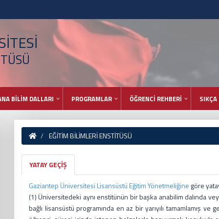
İTESİ
İTÜSÜ
ANA BİLİM DALLARI
PROGRAMLAR
ÖĞRENCİ REHBERİ
SIKÇA
EĞİTİM BİLİMLERİ ENSTİTÜSÜ
YATAY GEÇİŞ
Gaziantep Üniversitesi Lisansüstü Eğitim Yönetmeliğine
göre yatay
(1) Üniversitedeki aynı enstitünün bir başka anabilim dalında 
bağlı lisansüstü programında en az bir yarıyılı tamamlamış ve g