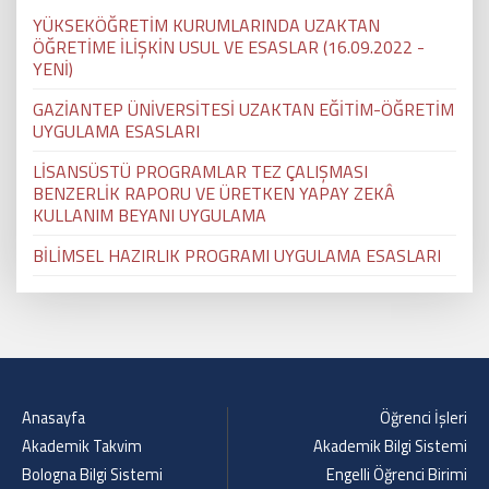
YÜKSEKÖĞRETİM KURUMLARINDA UZAKTAN
ÖĞRETİME İLİŞKİN USUL VE ESASLAR (16.09.2022 -
YENİ)
GAZİANTEP ÜNİVERSİTESİ UZAKTAN EĞİTİM-ÖĞRETİM
UYGULAMA ESASLARI
LİSANSÜSTÜ PROGRAMLAR TEZ ÇALIŞMASI
BENZERLİK RAPORU VE ÜRETKEN YAPAY ZEKÂ
KULLANIM BEYANI UYGULAMA
BİLİMSEL HAZIRLIK PROGRAMI UYGULAMA ESASLARI
Anasayfa
Öğrenci İşleri
Akademik Takvim
Akademik Bilgi Sistemi
Bologna Bilgi Sistemi
Engelli Öğrenci Birimi