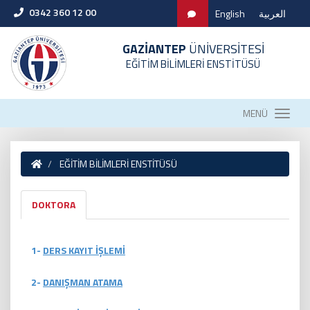
0342 360 12 00
English
العربية
GAZİANTEP
ÜNİVERSİTESİ
EĞİTİM BİLİMLERİ ENSTİTÜSÜ
MENÜ
EĞİTİM BİLİMLERİ ENSTİTÜSÜ
DOKTORA
1-
DERS KAYIT İŞLEMİ
2-
DANIŞMAN ATAMA