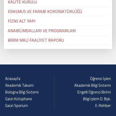
KALİTE KURULU
ERASMUS VE FARABİ KORDİNATÖRLÜĞÜ
FİZİKİ ALT YAPI
ANABİLİMDALLARI VE PROGRAMLARI
BİRİM MALİ FAALİYET RAPORU
Anasayfa
Öğrenci İşleri
Akademik Takvim
Akademik Bilgi Sistemi
Bologna Bilgi Sistemi
Engelli Öğrenci Birimi
Gaün Kütüphane
Bilgi İşlem D. Bşk.
Gaün Sporium
E-Rehber