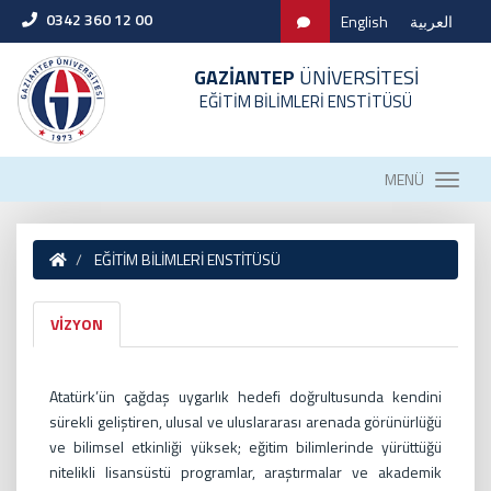
0342 360 12 00
English
العربية
GAZİANTEP
ÜNİVERSİTESİ
EĞİTİM BİLİMLERİ ENSTİTÜSÜ
MENÜ
EĞİTİM BİLİMLERİ ENSTİTÜSÜ
VİZYON
Atatürk’ün çağdaş uygarlık hedefi doğrultusunda kendini
sürekli geliştiren, ulusal ve uluslararası arenada görünürlüğü
ve bilimsel etkinliği yüksek; eğitim bilimlerinde yürüttüğü
nitelikli lisansüstü programlar, araştırmalar ve akademik