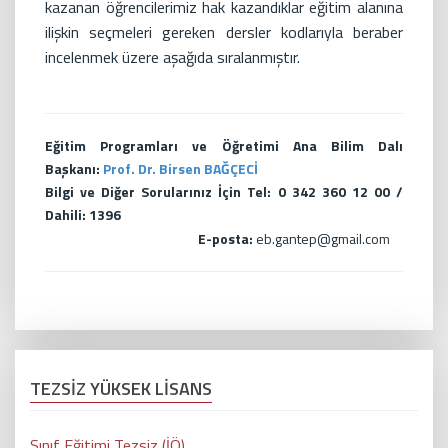
kazanan öğrencilerimiz hak kazandıklar eğitim alanına
ilişkin seçmeleri gereken dersler kodlarıyla beraber
incelenmek üzere aşağıda sıralanmıştır.
Eğitim Programları ve Öğretimi Ana Bilim Dalı
Başkanı:
Prof. Dr. Birsen BAĞÇECİ
Bilgi ve Diğer Sorularınız İçin Tel: 0 342 360 12 00 /
Dahili: 1396
E-posta:
eb.gantep@gmail.com
TEZSİZ YÜKSEK LİSANS
Sınıf Eğitimi Tezsiz (İÖ)