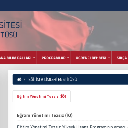
İTESİ
İTÜSÜ
ANA BİLİM DALLARI
PROGRAMLAR
ÖĞRENCİ REHBERİ
SIKÇA
EĞİTİM BİLİMLERİ ENSTİTÜSÜ
Eğitim Yönetimi Tezsiz (İÖ)
Eğitim Yönetimi Tezsiz (İÖ)
Eğitim Yönetimi Tezsiz Yüksek Lisans Programının amacı; 