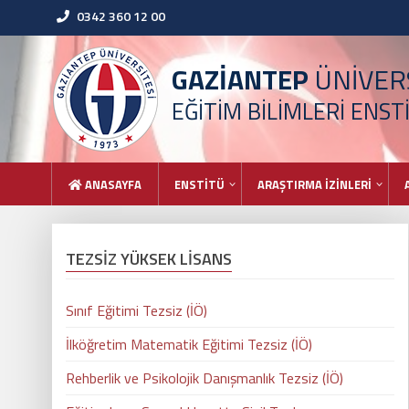
0342 360 12 00
GAZİANTEP
ÜNİVERS
EĞİTİM BİLİMLERİ ENST
ANASAYFA
ENSTİTÜ
ARAŞTIRMA İZİNLERİ
TEZSİZ YÜKSEK LİSANS
Sınıf Eğitimi Tezsiz (İÖ)
İlköğretim Matematik Eğitimi Tezsiz (İÖ)
Rehberlik ve Psikolojik Danışmanlık Tezsiz (İÖ)