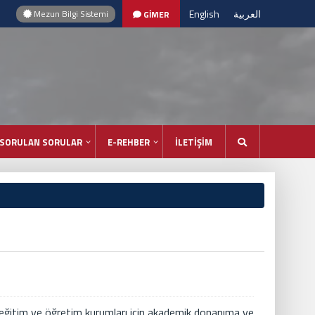
English
العربية
Mezun Bilgi Sistemi
GİMER
 SORULAN SORULAR
E-REHBER
İLETİŞİM
eğitim ve öğretim kurumları için akademik donanıma ve